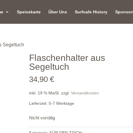
me
Speisekarte
Über Uns
Surfcafe History
Sponsor
s Segeltuch
Flaschenhalter aus
Segeltuch
34,90
€
inkl. 19 % MwSt.
zzgl.
Versandkosten
Lieferzeit:
5-7 Werktage
Nicht vorrätig
Kategorie:
FÜR DEN TISCH