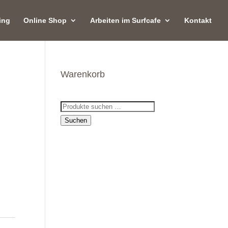
ing
Online Shop
Arbeiten im Surfcafe
Kontakt
Warenkorb
Suchen
nach:
Suchen