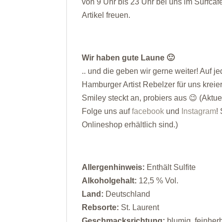
von 9 Uhr bis 23 Uhr bei uns im Surfcafe
Artikel freuen.
Wir haben gute Laune 🙂
.. und die geben wir gerne weiter! Auf j
Hamburger Artist Rebelzer für uns krei
Smiley steckt an, probiers aus 😉 (Aktu
Folge uns auf
facebook
und
Instagram
!
Onlineshop erhältlich sind.)
Allergenhinweis:
Enthält Sulfite
Alkoholgehalt:
12,5 % Vol.
Land:
Deutschland
Rebsorte:
St. Laurent
Geschmacksrichtung:
blumig, feinherb