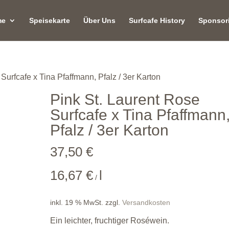
me
Speisekarte
Über Uns
Surfcafe History
Sponsor
Surfcafe x Tina Pfaffmann, Pfalz / 3er Karton
Pink St. Laurent Rose
Surfcafe x Tina Pfaffmann
Pfalz / 3er Karton
37,50
€
16,67
€
l
/
inkl. 19 % MwSt.
zzgl.
Versandkosten
Ein leichter, fruchtiger Roséwein.