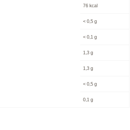
76
kcal
< 0,5
g
< 0,1
g
1,3
g
1,3
g
< 0,5
g
0,1
g