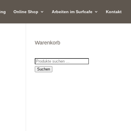
ing
Online Shop
Arbeiten im Surfcafe
Kontakt
Warenkorb
Suchen
,
nach:
Suchen