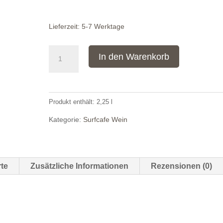
Lieferzeit:
5-7 Werktage
Pink
In den Warenkorb
St.
Laurent
Rose
Produkt enthält: 2,25
l
Surfcafe
x
Kategorie:
Surfcafe Wein
Tina
Pfaffmann,
Pfalz
te
Zusätzliche Informationen
Rezensionen (0)
/
3er
Karton
Menge