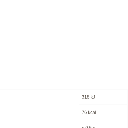
n
318
kJ
76
kcal
< 0,5
g