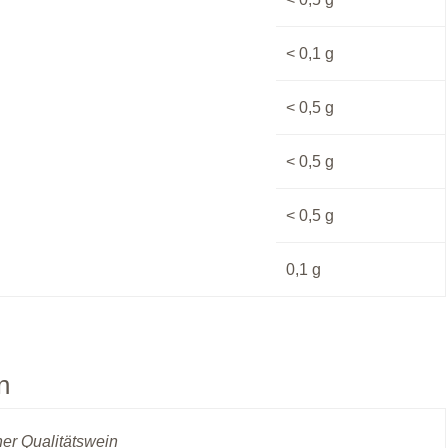
< 0,1
g
< 0,5
g
< 0,5
g
< 0,5
g
0,1
g
n
er Qualitätswein