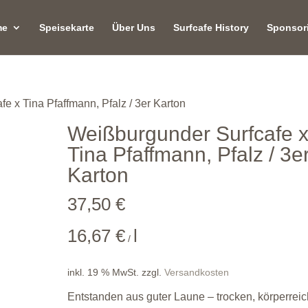
me
Speisekarte
Über Uns
Surfcafe History
Sponsor
e x Tina Pfaffmann, Pfalz / 3er Karton
Weißburgunder Surfcafe 
Tina Pfaffmann, Pfalz / 3e
Karton
37,50
€
16,67
€
l
/
inkl. 19 % MwSt.
zzgl.
Versandkosten
Entstanden aus guter Laune – trocken, körperreic