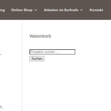
ing
Online Shop
Arbeiten im Surfcafe
Kontakt
Warenkorb
x
Suchen
r
nach:
Suchen
h,