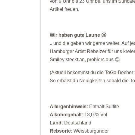
von 9 Uhr bis 23 Uhr bei uns im Surfcafe
Artikel freuen.
Wir haben gute Laune 🙂
.. und die geben wir gerne weiter! Auf j
Hamburger Artist Rebelzer für uns krei
Smiley steckt an, probiers aus 😉
(Aktuell bekommst du die ToGo-Becher n
So erhälst du Neuigkeiten sobald die To
Allergenhinweis:
Enthält Sulfite
Alkoholgehalt:
13,0 % Vol.
Land:
Deutschland
Rebsorte:
Weissburgunder